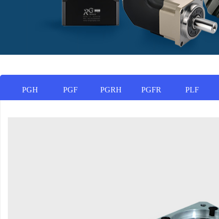
PGH
PGF
PGRH
PGFR
PLF