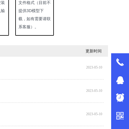
安装
文件格式（
目前不
机输
提供3D模型下
载，如有需要请联
系客服
）。
更新时间
끅
2023-05-10
뀩
2023-05-10
뀥
낃
2023-05-10